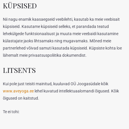
KÜPSISED
Nii nagu enamik kaasaegseid veebilehti, kasutab ka meie veebisait
küpsiseid. Kasutame küpsiseid selleks, et parandada teatud
lehekülgede funktsionaalsust ja muuta meie veebaidi kasutamine
külastajate jaoks lihtsamaks ning mugavamaks. Mõned meie
partnerlehed võivad samuti kasutada küpsiseid. Küpsiste kohta loe
lähemalt meie privaatsuspoliitika dokumendist.
LITSENTS
Kui pole just teisiti mainitud, kuuluvad OÜ Joogasüdale kõik
www.aveyoga.ee
lehel kuvatud intellektuaalomandi õigused. Kõik
õigused on kaitstud.
Te ei tohi: