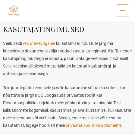
KASUTAJATINGIMUSED
Veebisaidi
www.aveyoga.ee
külastamisel, nõustute järgima
käesolevas dokumendis välja toodud kasutajatingimusi. Kui Te nende
kasutajatingimustega ei nõustu, palun lahkuge veebisaidilt koheselt.
Sellel veebisaidil olevad materjalid on kaitstud kaubamärgi- ja
autoriõiguse seadusega.
Teie juurdepääs teenusele ja selle kasutamine sõltub ka sellest, kas
nõustute ja järgite OÜ Joogasüda privaatsuspoliitikat.
Privaatsuspoliitika kirjeldab meie põhimõtteid ja toiminguid Teie
isikuandmete kogumisel, kasutamisel ja avalikustamisel, kui kasutate
meie rakendust või veebisaiti. Seega, enne meie lehe või teenuste
kasutamist, lugege hoolikalt meie
privaatsuspoliitika dokumenti
.