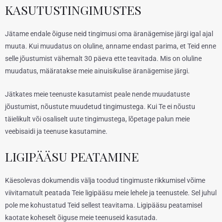
KASUTUSTINGIMUSTES
Jätame endale õiguse neid tingimusi oma äranägemise järgi igal ajal
muuta. Kui muudatus on oluline, anname endast parima, et Teid enne
selle jõustumist vähemalt 30 päeva ette teavitada. Mis on oluline
muudatus, määratakse meie ainuisikulise äranägemise järgi.
Jätkates meie teenuste kasutamist peale nende muudatuste
jõustumist, nõustute muudetud tingimustega. Kui Te ei nõustu
täielikult või osaliselt uute tingimustega, lõpetage palun meie
veebisaidi ja teenuse kasutamine.
LIGIPÄÄSU PEATAMINE
Käesolevas dokumendis välja toodud tingimuste rikkumisel võime
viivitamatult peatada Teie ligipääsu meie lehele ja teenustele. Sel juhul
pole me kohustatud Teid sellest teavitama. Ligipääsu peatamisel
kaotate koheselt õiguse meie teenuseid kasutada.