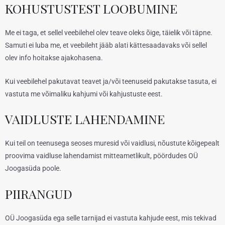
KOHUSTUSTEST LOOBUMINE
Me ei taga, et sellel veebilehel olev teave oleks õige, täielik või täpne.
Samuti ei luba me, et veebileht jääb alati kättesaadavaks või sellel
olev info hoitakse ajakohasena.
Kui veebilehel pakutavat teavet ja/või teenuseid pakutakse tasuta, ei
vastuta me võimaliku kahjumi või kahjustuste eest.
VAIDLUSTE LAHENDAMINE
Kui teil on teenusega seoses muresid või vaidlusi, nõustute kõigepealt
proovima vaidluse lahendamist mitteametlikult, pöördudes OÜ
Joogasüda poole.
PIIRANGUD
OÜ Joogasüda ega selle tarnijad ei vastuta kahjude eest, mis tekivad