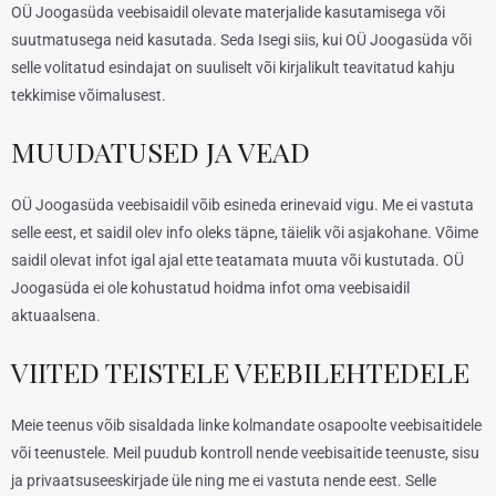
OÜ Joogasüda veebisaidil olevate materjalide kasutamisega või
suutmatusega neid kasutada. Seda Isegi siis, kui OÜ Joogasüda või
selle volitatud esindajat on suuliselt või kirjalikult teavitatud kahju
tekkimise võimalusest.
MUUDATUSED JA VEAD
OÜ Joogasüda veebisaidil võib esineda erinevaid vigu. Me ei vastuta
selle eest, et saidil olev info oleks täpne, täielik või asjakohane. Võime
saidil olevat infot igal ajal ette teatamata muuta või kustutada. OÜ
Joogasüda ei ole kohustatud hoidma infot oma veebisaidil
aktuaalsena.
VIITED TEISTELE VEEBILEHTEDELE
Meie teenus võib sisaldada linke kolmandate osapoolte veebisaitidele
või teenustele. Meil puudub kontroll nende veebisaitide teenuste, sisu
ja privaatsuseeskirjade üle ning me ei vastuta nende eest. Selle