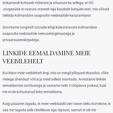
dokumendi kohaselt mõistate ja nõustute ka sellega, et OÜ
Joogasüda ei vastuta otseselt ega kaudselt kahjude eest, mis võivad
tekkida kolmandate osapoolte veebisaitide kasutamisest.
Soovitame tungivalt tutvuda kõigi külastatavate kolmandate
osapoolte veebisaitide teenusetingimustega ja
privaatsuseeskirjadega.
LINKIDE EEMALDAMINE MEIE
VEEBILEHELT
Kui leiate meie veebilehelt lingi, mis on mingil põhjusel ebasobiv, võite
meiega ühendust võtta ja meid sellest teavitada. Arvestame linkide
eemaldamise taotlustega ja vastame neile 5 tööpäeva jooksul, kuid
me ei ole kohustatud linke eemaldama.
Kuigi püüame tagada, et meie veebisaidil olev teave oleks korrektne, ei
saa me tagada selle täielikkust ega täpsust; samuti ei ole me