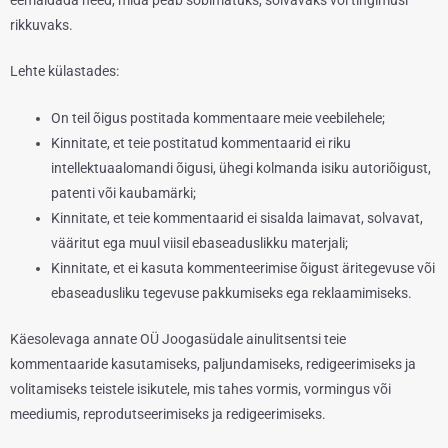
rikkuvaks.
Lehte külastades:
On teil õigus postitada kommentaare meie veebilehele;
Kinnitate, et teie postitatud kommentaarid ei riku
intellektuaalomandi õigusi, ühegi kolmanda isiku autoriõigust,
patenti või kaubamärki;
Kinnitate, et teie kommentaarid ei sisalda laimavat, solvavat,
vääritut ega muul viisil ebaseaduslikku materjali;
Kinnitate, et ei kasuta kommenteerimise õigust äritegevuse või
ebaseadusliku tegevuse pakkumiseks ega reklaamimiseks.
Käesolevaga annate OÜ Joogasüdale ainulitsentsi teie
kommentaaride kasutamiseks, paljundamiseks, redigeerimiseks ja
volitamiseks teistele isikutele, mis tahes vormis, vormingus või
meediumis, reprodutseerimiseks ja redigeerimiseks.