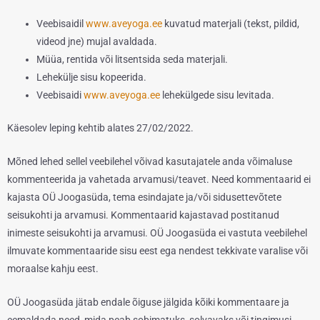
Veebisaidil
www.aveyoga.ee
kuvatud materjali (tekst, pildid,
videod jne) mujal avaldada.
Müüa, rentida või litsentsida seda materjali.
Lehekülje sisu kopeerida.
Veebisaidi
www.aveyoga.ee
lehekülgede sisu levitada.
Käesolev leping kehtib alates 27/02/2022.
Mõned lehed sellel veebilehel võivad kasutajatele anda võimaluse
kommenteerida ja vahetada arvamusi/teavet. Need kommentaarid ei
kajasta OÜ Joogasüda, tema esindajate ja/või sidusettevõtete
seisukohti ja arvamusi. Kommentaarid kajastavad postitanud
inimeste seisukohti ja arvamusi. OÜ Joogasüda ei vastuta veebilehel
ilmuvate kommentaaride sisu eest ega nendest tekkivate varalise või
moraalse kahju eest.
OÜ Joogasüda jätab endale õiguse jälgida kõiki kommentaare ja
eemaldada need, mida peab sobimatuks, solvavaks või tingimusi