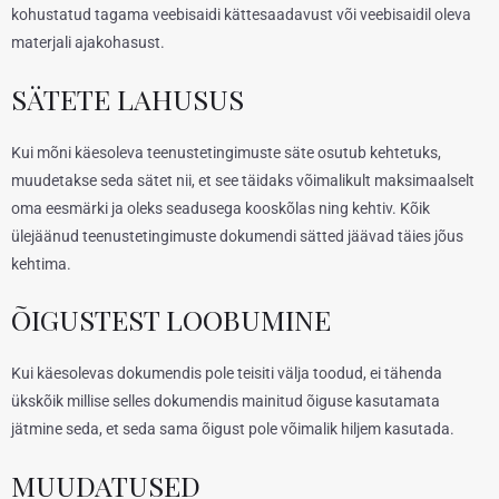
kohustatud tagama veebisaidi kättesaadavust või veebisaidil oleva
materjali ajakohasust.
SÄTETE LAHUSUS
Kui mõni käesoleva teenustetingimuste säte osutub kehtetuks,
muudetakse seda sätet nii, et see täidaks võimalikult maksimaalselt
oma eesmärki ja oleks seadusega kooskõlas ning kehtiv. Kõik
ülejäänud teenustetingimuste dokumendi sätted jäävad täies jõus
kehtima.
ÕIGUSTEST LOOBUMINE
Kui käesolevas dokumendis pole teisiti välja toodud, ei tähenda
ükskõik millise selles dokumendis mainitud õiguse kasutamata
jätmine seda, et seda sama õigust pole võimalik hiljem kasutada.
MUUDATUSED