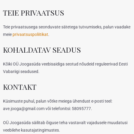
TEIE PRIVAATSUS
Teie privaatsusega seonduvate sätetega tutvumiseks, palun vaadake
meie
privaatsuspoliitikat
.
KOHALDATAV SEADUS
Kõiki OÜ Joogasüda veebisaidiga seotud nõudeid reguleerivad Eesti
Vabariigi seadused.
KONTAKT
Küsimuste puhul, palun võtke meiega ühendust e-posti teel:
ave.jooga@gmail.com või telefonitsi: 58095777.
OÜ Joogasüda säilitab õiguse teha vastavalt vajadusele muudatusi
veebilehe kasutajatingimustes.