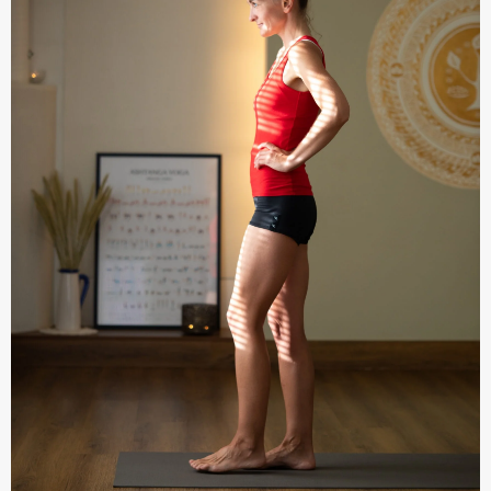
Õnnelik Ei Millestki
Oled Sa kunagi tundnud, et oled õnnelik ilma ühegi konkreetse
põhjuseta? Lihtsalt tunned ülimuslikku seesmist rahu, õndsust
ning kergust.Ma ei...
By
Aveyoga
august 16, 2022
Loe edasi