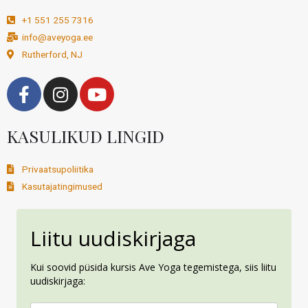
+1 551 255 7316
info@aveyoga.ee
Rutherford, NJ
KASULIKUD LINGID
Privaatsupoliitika
Kasutajatingimused
Liitu uudiskirjaga
Kui soovid püsida kursis Ave Yoga tegemistega, siis liitu
uudiskirjaga: